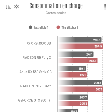
Consommation en charge
Cartes seules
Battlefield 1
The Witcher III
295.6
XFX R9 390X DD
304.9
241.1
RADEON R9 Fury X
268.6
189.1
Asus RX 580 Strix OC
195.1
299.8
RADEON RX VEGA⁶⁴
307.1
203.7
GeFORCE GTX 980 Ti
205.3
138.3