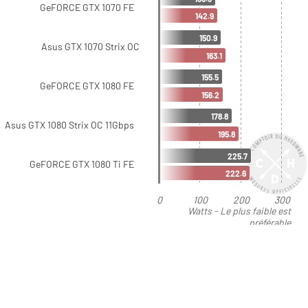
GeFORCE GTX 1070 FE
142.9
150.9
Asus GTX 1070 Strix OC
163.1
155.5
GeFORCE GTX 1080 FE
156.2
178.8
Asus GTX 1080 Strix OC 11Gbps
195.8
225.7
GeFORCE GTX 1080 Ti FE
222.6
0
100
200
300
Watts - Le plus faible est
préférable