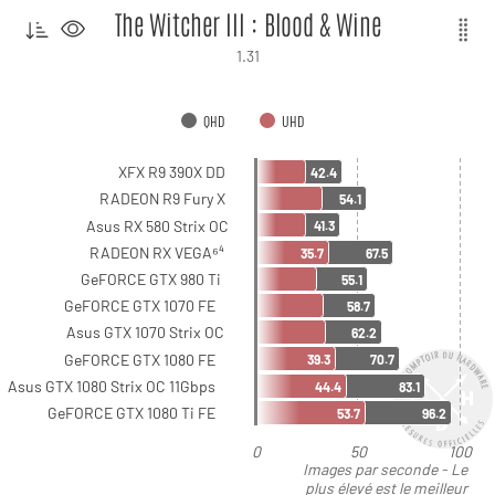
The Witcher III : Blood & Wine
1.31
QHD
UHD
XFX R9 390X DD
42.4
RADEON R9 Fury X
54.1
Asus RX 580 Strix OC
41.3
RADEON RX VEGA⁶⁴
35.7
67.5
GeFORCE GTX 980 Ti
55.1
GeFORCE GTX 1070 FE
58.7
Asus GTX 1070 Strix OC
62.2
GeFORCE GTX 1080 FE
39.3
70.7
Asus GTX 1080 Strix OC 11Gbps
44.4
83.1
GeFORCE GTX 1080 Ti FE
53.7
96.2
0
50
100
Images par seconde - Le
plus élevé est le meilleur