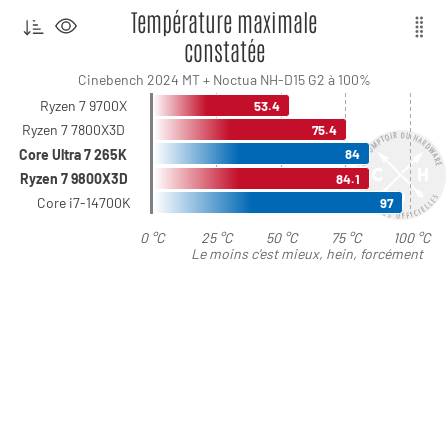
Température maximale
constatée
Cinebench 2024 MT + Noctua NH-D15 G2 à 100%
Ryzen 7 9700X
53.4
Ryzen 7 7800X3D
75.4
Core Ultra 7 265K
84
Ryzen 7 9800X3D
84.1
Core i7-14700K
97
0 °C
25 °C
50 °C
75 °C
100 °C
Le moins c'est mieux, hein, forcément