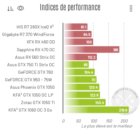
Indices de performance
HIS R7 260X IceQ X²
81.1
Gigabyte R7 370 WindForce
94.5
XFX RX 460 DD
100
Sapphire RX 470 OC
186
Asus RX 560 Strix OC
112.2
Asus GTX 750 Ti Strix OC
85
GeFORCE GTX 760
104.4
GeFORCE GTX 950 - 75W
111
Asus Phoenix GTX 1050
120.4
KFA² GTX 1050 OC LP
122.6
Zotac GTX 1050 Ti
140.4
KFA² GTX 1060 OC 3 Go
216.6
0
50
100
150
200
Le plus élevé est le meilleur