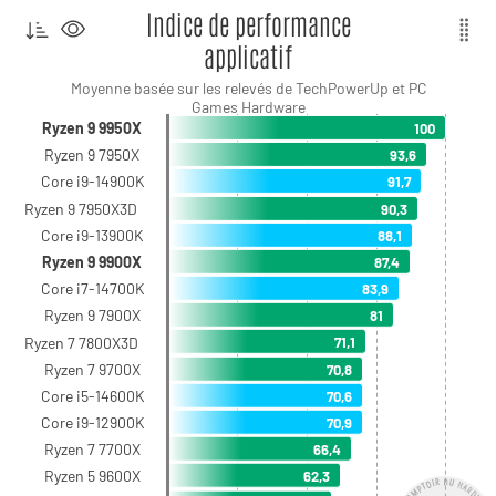
Indice de performance
applicatif
Moyenne basée sur les relevés de TechPowerUp et PC
Games Hardware
Ryzen 9 9950X
100
Ryzen 9 7950X
93,6
Core i9-14900K
91,7
Ryzen 9 7950X3D
90,3
Core i9-13900K
88,1
Ryzen 9 9900X
87,4
Core i7-14700K
83,9
Ryzen 9 7900X
81
Ryzen 7 7800X3D
71,1
Ryzen 7 9700X
70,8
Core i5-14600K
70,6
Core i9-12900K
70,9
Ryzen 7 7700X
66,4
Ryzen 5 9600X
62,3