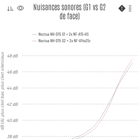
Nuisances sonores (G1 vs G2
de face)
Noctua NH-D15 G1 + 2x NF-A15-HS
Noctua NH-D15 G2 + 2x NF-A14x25r
), plus c'est bas, plus c'est silencieux
48 dB
46 dB
44 dB
42 dB
40 dB
38 dB