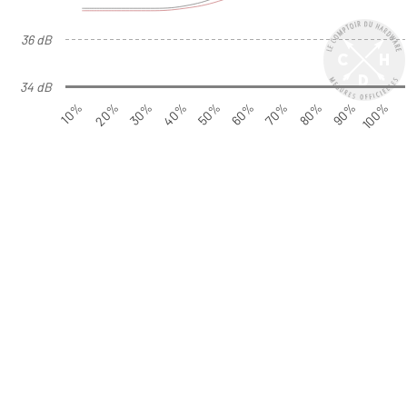
36 dB
34 dB
10%
20%
30%
40%
50%
60%
70%
80%
90%
100%
% PWM, vitesse des ventilateurs quoi