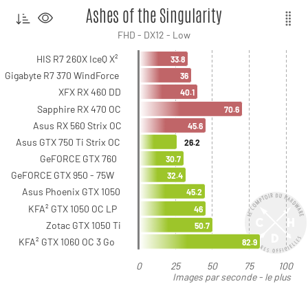
Ashes of the Singularity
FHD - DX12 - Low
HIS R7 260X IceQ X²
33.8
Gigabyte R7 370 WindForce
36
XFX RX 460 DD
40.1
Sapphire RX 470 OC
70.6
Asus RX 560 Strix OC
45.6
Asus GTX 750 Ti Strix OC
26.2
GeFORCE GTX 760
30.7
GeFORCE GTX 950 - 75W
32.4
Asus Phoenix GTX 1050
45.2
KFA² GTX 1050 OC LP
46
Zotac GTX 1050 Ti
50.7
KFA² GTX 1060 OC 3 Go
82.9
0
25
50
75
100
Images par seconde - le plus
élevé est le meilleur