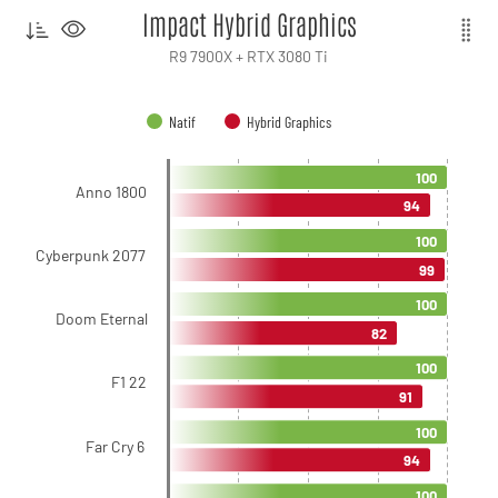
Impact Hybrid Graphics
R9 7900X + RTX 3080 Ti
Natif
Hybrid Graphics
100
Anno 1800
94
100
Cyberpunk 2077
99
100
Doom Eternal
82
100
F1 22
91
100
Far Cry 6
94
100