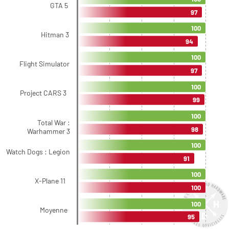
GTA 5
97
100
Hitman 3
94
100
Flight Simulator
97
100
Project CARS 3
99
100
Total War :
98
Warhammer 3
100
Watch Dogs : Legion
91
100
X-Plane 11
100
100
Moyenne
95