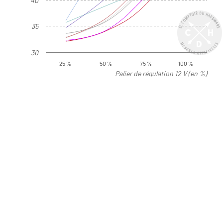
40
35
30
25 %
50 %
75 %
100 %
Palier de régulation 12 V (en %)