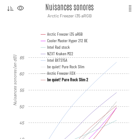
Nuisances sonores
Arctic Freezer i35 aRGB
Arctic Freezer i35 aRGB
Cooler Master Hyper 212 BE
Intel Rad stock
NZXT Kraken M22
Nuisances sonores (en dB)
65
Intel BXTS15A
be quiet! Pure Rock Slim
Arctic Freezer i13X
60
be quiet! Pure Rock Slim 2
55
50
45