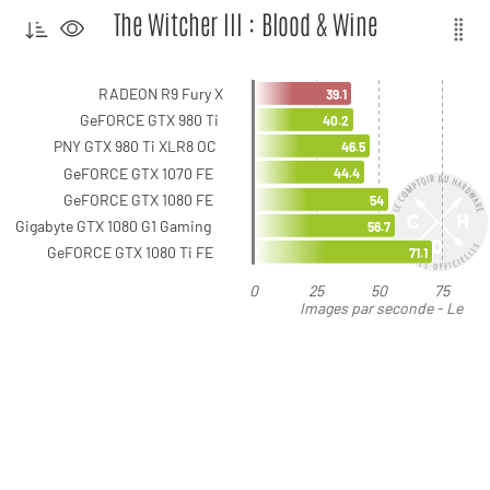
The Witcher III : Blood & Wine
RADEON R9 Fury X
39.1
GeFORCE GTX 980 Ti
40.2
PNY GTX 980 Ti XLR8 OC
46.5
GeFORCE GTX 1070 FE
44.4
GeFORCE GTX 1080 FE
54
Gigabyte GTX 1080 G1 Gaming
56.7
GeFORCE GTX 1080 Ti FE
71.1
0
25
50
75
Images par seconde - Le
plus élevé est le meilleur