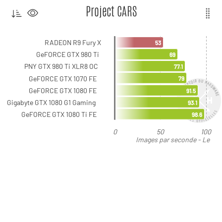
Project CARS
RADEON R9 Fury X
53
GeFORCE GTX 980 Ti
69
PNY GTX 980 Ti XLR8 OC
77.1
GeFORCE GTX 1070 FE
79
GeFORCE GTX 1080 FE
91.5
Gigabyte GTX 1080 G1 Gaming
93.1
GeFORCE GTX 1080 Ti FE
98.6
0
50
100
Images par seconde - Le
plus élevé est le meilleur