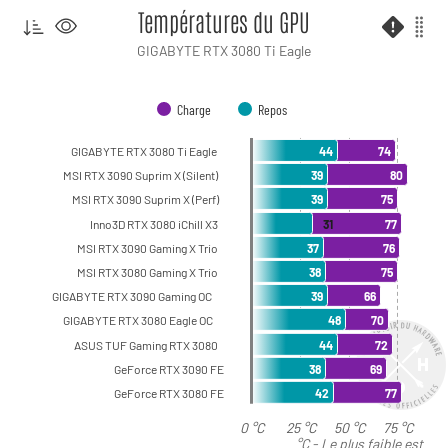
Températures du GPU
GIGABYTE RTX 3080 Ti Eagle
Charge
Repos
GIGABYTE RTX 3080 Ti Eagle
44
74
MSI RTX 3090 Suprim X (Silent)
39
80
MSI RTX 3090 Suprim X (Perf)
39
75
Inno3D RTX 3080 iChill X3
31
77
MSI RTX 3090 Gaming X Trio
37
76
MSI RTX 3080 Gaming X Trio
38
75
GIGABYTE RTX 3090 Gaming OC
39
66
GIGABYTE RTX 3080 Eagle OC
48
70
ASUS TUF Gaming RTX 3080
44
72
GeForce RTX 3090 FE
38
69
GeForce RTX 3080 FE
42
77
0 °C
25 °C
50 °C
75 °C
°C - Le plus faible est