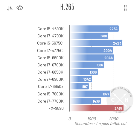
H.265
Core i5-4690K
2254
Core i7-4790K
1780
Core i5-5675C
2423
Core i7-5775C
2004
Core i5-6600K
2044
Core i7-6700K
1586
Core i7-6850K
1309
Core i7-6900K
1042
Core i7-6950x
897
Core i5-7600K
1877
Core i7-7700K
1439
FX-9590
2467
0
1000
2000
Secondes - Le plus faible est
le meilleur