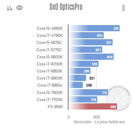
DxO OpticsPro
Core i5-4690K
916
Core i7-4790K
634
Core i5-5675C
787
Core i7-5775C
607
Core i5-6600K
808
Core i7-6700K
536
Core i7-6850K
396
Core i7-6900K
321
Core i7-6950x
259
Core i5-7600K
713
Core i7-7700K
518
FX-9590
869
0
500
Secondes - Le plus faible est
le meilleur