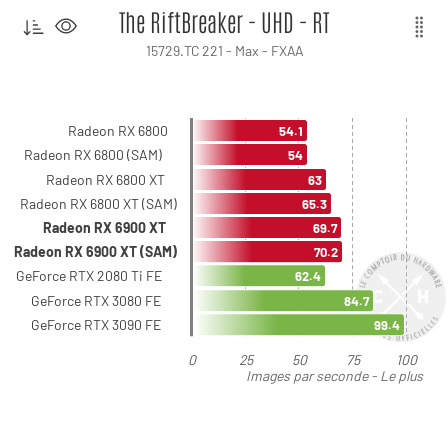
The RiftBreaker - UHD - RT
15729.TC 221 - Max - FXAA
Radeon RX 6800
54.1
Radeon RX 6800 (SAM)
54
Radeon RX 6800 XT
63
Radeon RX 6800 XT (SAM)
65.3
Radeon RX 6900 XT
69.7
Radeon RX 6900 XT (SAM)
70.2
GeForce RTX 2080 Ti FE
62.4
GeForce RTX 3080 FE
84.7
GeForce RTX 3090 FE
99.4
0
25
50
75
100
Images par seconde - Le plus
élevé est le meilleur