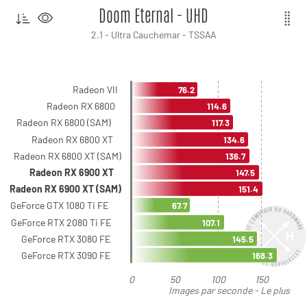
Doom Eternal - UHD
2.1 - Ultra Cauchemar - TSSAA
Radeon VII
76.2
Radeon RX 6800
114.6
Radeon RX 6800 (SAM)
117.3
Radeon RX 6800 XT
134.6
Radeon RX 6800 XT (SAM)
136.7
Radeon RX 6900 XT
147.5
Radeon RX 6900 XT (SAM)
151.4
GeForce GTX 1080 Ti FE
67.7
GeForce RTX 2080 Ti FE
107.1
GeForce RTX 3080 FE
145.5
GeForce RTX 3090 FE
168.3
0
50
100
150
Images par seconde - Le plus
élevé est le meilleur