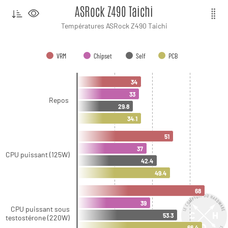
ASRock Z490 Taichi
Températures ASRock Z490 Taichi
VRM
Chipset
Self
PCB
34
33
Repos
29.8
34.1
51
37
CPU puissant (125W)
42.4
49.4
68
39
CPU puissant sous
53.3
testostérone (220W)
66.4