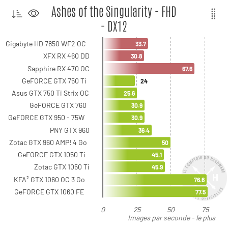
Ashes of the Singularity - FHD
- DX12
Gigabyte HD 7850 WF2 OC
33.7
XFX RX 460 DD
30.8
Sapphire RX 470 OC
67.6
GeFORCE GTX 750 Ti
24
Asus GTX 750 Ti Strix OC
25.6
GeFORCE GTX 760
30.9
GeFORCE GTX 950 - 75W
30.9
PNY GTX 960
36.4
Zotac GTX 960 AMP! 4 Go
50
GeFORCE GTX 1050 Ti
45.1
Zotac GTX 1050 Ti
45.9
KFA² GTX 1060 OC 3 Go
76.6
GeFORCE GTX 1060 FE
77.5
0
25
50
75
Images par seconde - le plus
élevé est le meilleur