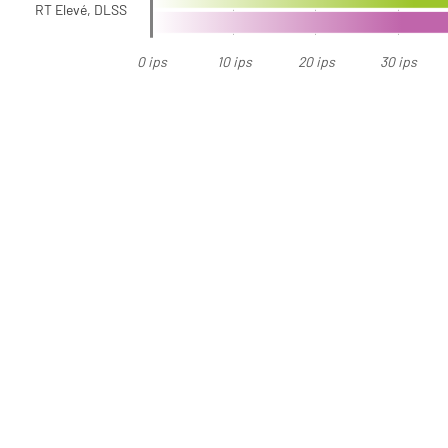
RT Elevé, DLSS
0 ips
10 ips
20 ips
30 ips