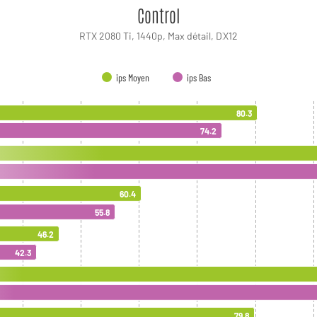
Control
RTX 2080 Ti, 1440p, Max détail, DX12
ips Moyen
ips Bas
80.3
74.2
60.4
55.8
46.2
42.3
79.8