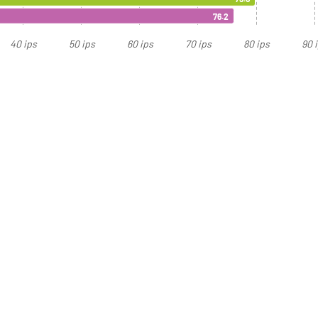
76.2
40 ips
50 ips
60 ips
70 ips
80 ips
90 