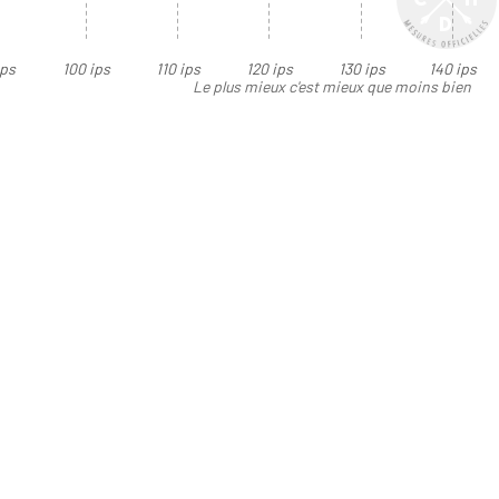
ips
100 ips
110 ips
120 ips
130 ips
140 ips
Le plus mieux c'est mieux que moins bien