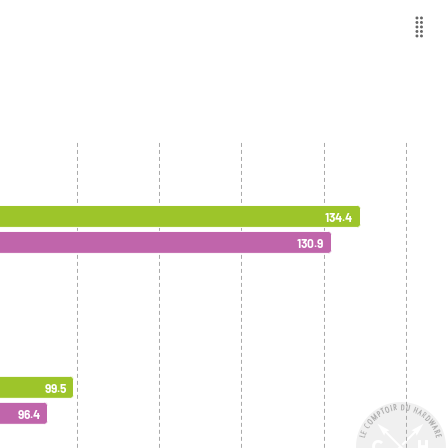
134.4
130.9
99.5
96.4