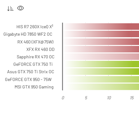
HIS R7 260X IceQ X²
Gigabyte HD 7850 WF2 OC
RX 460 (XFX@75W)
XFX RX 460 DD
Sapphire RX 470 OC
GeFORCE GTX 750 Ti
Asus GTX 750 Ti Strix OC
GeFORCE GTX 950 - 75W
MSI GTX 950 Gaming
0
5
10
15