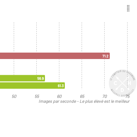
71.2
56.9
61.3
50
55
60
65
70
75
Images par seconde - Le plus élevé est le meilleur