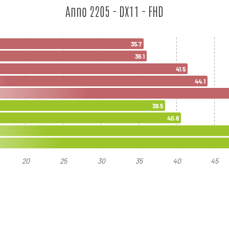
Anno 2205 - DX11 - FHD
35.7
36.1
41.5
44.1
38.5
40.6
20
25
30
35
40
45