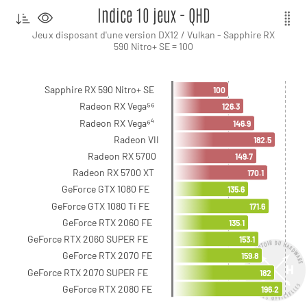
Indice 10 jeux - QHD
Jeux disposant d'une version DX12 / Vulkan - Sapphire RX
590 Nitro+ SE = 100
Sapphire RX 590 Nitro+ SE
100
Radeon RX Vega⁵⁶
126.3
Radeon RX Vega⁶⁴
146.9
Radeon VII
182.5
Radeon RX 5700
149.7
Radeon RX 5700 XT
170.1
GeForce GTX 1080 FE
135.6
GeForce GTX 1080 Ti FE
171.6
GeForce RTX 2060 FE
135.1
GeForce RTX 2060 SUPER FE
153.1
GeForce RTX 2070 FE
159.8
GeForce RTX 2070 SUPER FE
182
GeForce RTX 2080 FE
196.2