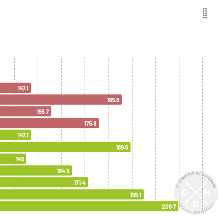
147.1
185.6
155.7
175.9
147.1
189.5
145
164.5
171.4
195.1
209.7