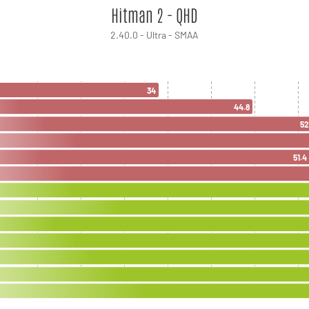
Hitman 2 - QHD
2.40.0 - Ultra - SMAA
34
44.8
52
51.4