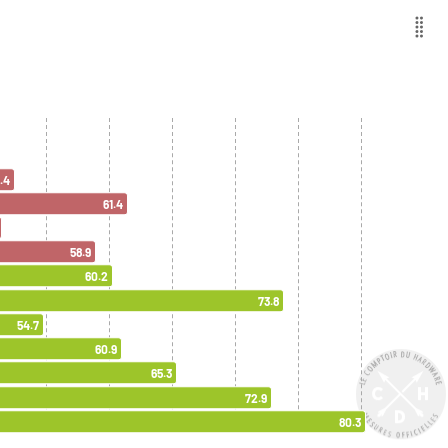
.4
61.4
58.9
60.2
73.8
54.7
60.9
65.3
72.9
80.3