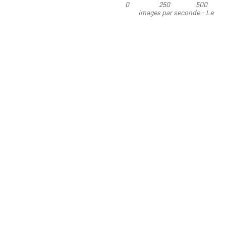
0
250
500
Images par seconde - Le
plus élevé est le meilleur