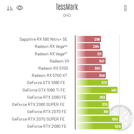
TessMark
QHD
Sapphire RX 590 Nitro+ SE
296
Radeon RX Vega⁵⁶
284
Radeon RX Vega⁶⁴
311
Radeon VII
347
Radeon RX 5700
300
Radeon RX 5700 XT
348
GeForce GTX 1080 FE
373
GeForce GTX 1080 Ti FE
481
GeForce RTX 2060 FE
353
GeForce RTX 2060 SUPER FE
379
GeForce RTX 2070 FE
391
GeForce RTX 2070 SUPER FE
500
GeForce RTX 2080 FE
529