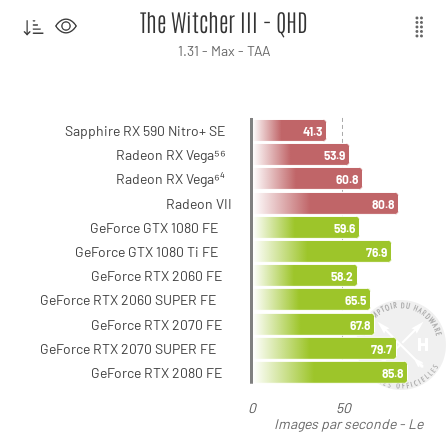
The Witcher III - QHD
1.31 - Max - TAA
Sapphire RX 590 Nitro+ SE
41.3
Radeon RX Vega⁵⁶
53.9
Radeon RX Vega⁶⁴
60.8
Radeon VII
80.8
GeForce GTX 1080 FE
59.6
GeForce GTX 1080 Ti FE
76.9
GeForce RTX 2060 FE
58.2
GeForce RTX 2060 SUPER FE
65.5
GeForce RTX 2070 FE
67.8
GeForce RTX 2070 SUPER FE
79.7
GeForce RTX 2080 FE
85.8
0
50
Images par seconde - Le
plus élevé est le meilleur