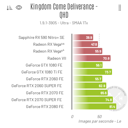
Kingdom Come Deliverance -
QHD
1.9.1-3905 - Ultra - SMAA 1Tx
Sapphire RX 590 Nitro+ SE
38.9
Radeon RX Vega⁵⁶
47.8
Radeon RX Vega⁶⁴
55.9
Radeon VII
70.8
GeForce GTX 1080 FE
56.1
GeForce GTX 1080 Ti FE
73.7
GeForce RTX 2060 FE
55.7
GeForce RTX 2060 SUPER FE
62.9
GeForce RTX 2070 FE
65.6
GeForce RTX 2070 SUPER FE
74.8
GeForce RTX 2080 FE
81.4
0
50
Images par seconde - Le
plus élevé est le meilleur