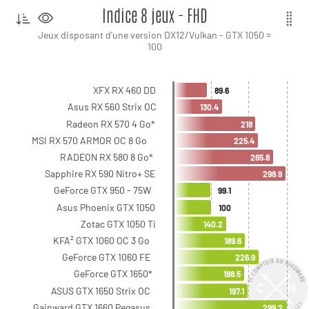
Indice 8 jeux - FHD
Jeux disposant d'une version DX12/Vulkan - GTX 1050 =
100
XFX RX 460 DD
89.6
Asus RX 560 Strix OC
130.4
Radeon RX 570 4 Go*
218
MSI RX 570 ARMOR OC 8 Go
225.4
RADEON RX 580 8 Go*
265.8
Sapphire RX 590 Nitro+ SE
298.9
GeForce GTX 950 - 75W
99.1
Asus Phoenix GTX 1050
100
Zotac GTX 1050 Ti
140.2
KFA² GTX 1060 OC 3 Go
189.6
GeForce GTX 1060 FE
226.9
GeForce GTX 1650*
188.5
ASUS GTX 1650 Strix OC
197.1
Gainward GTX 1660 Pegasus
299.2