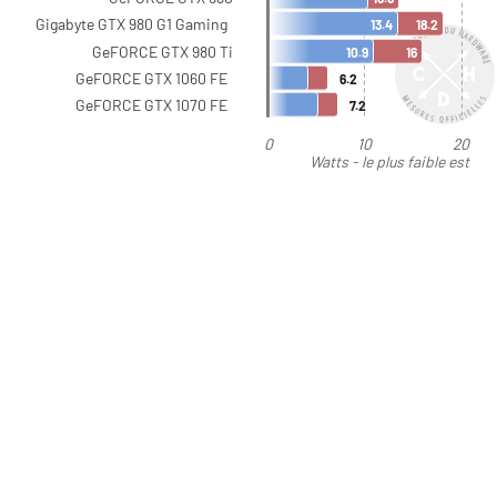
Gigabyte GTX 980 G1 Gaming
13.4
18.2
GeFORCE GTX 980 Ti
10.9
16
GeFORCE GTX 1060 FE
6.2
GeFORCE GTX 1070 FE
7.2
0
10
20
Watts - le plus faible est
préférable