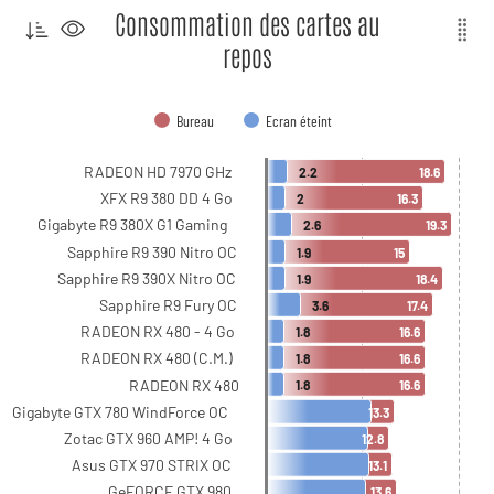
Consommation des cartes au
repos
Bureau
Ecran éteint
RADEON HD 7970 GHz
2.2
18.6
XFX R9 380 DD 4 Go
2
16.3
Gigabyte R9 380X G1 Gaming
2.6
19.3
Sapphire R9 390 Nitro OC
1.9
15
Sapphire R9 390X Nitro OC
1.9
18.4
Sapphire R9 Fury OC
3.6
17.4
RADEON RX 480 - 4 Go
1.8
16.6
RADEON RX 480 (C.M.)
1.8
16.6
RADEON RX 480
1.8
16.6
Gigabyte GTX 780 WindForce OC
13.3
Zotac GTX 960 AMP! 4 Go
12.8
Asus GTX 970 STRIX OC
13.1
GeFORCE GTX 980
13.6