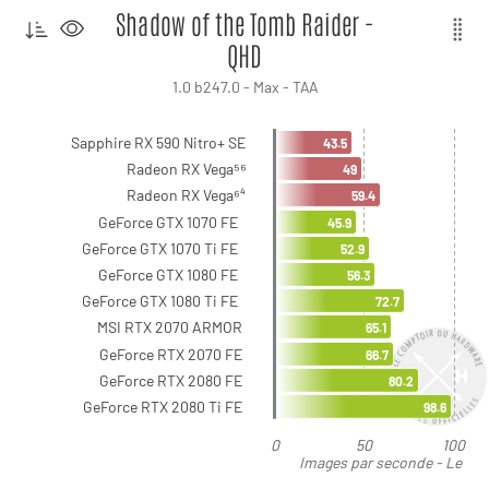
Shadow of the Tomb Raider -
QHD
1.0 b247.0 - Max - TAA
Sapphire RX 590 Nitro+ SE
43.5
Radeon RX Vega⁵⁶
49
Radeon RX Vega⁶⁴
59.4
GeForce GTX 1070 FE
45.9
GeForce GTX 1070 Ti FE
52.9
GeForce GTX 1080 FE
56.3
GeForce GTX 1080 Ti FE
72.7
MSI RTX 2070 ARMOR
65.1
GeForce RTX 2070 FE
66.7
GeForce RTX 2080 FE
80.2
GeForce RTX 2080 Ti FE
98.6
0
50
100
Images par seconde - Le
plus élevé est le meilleur