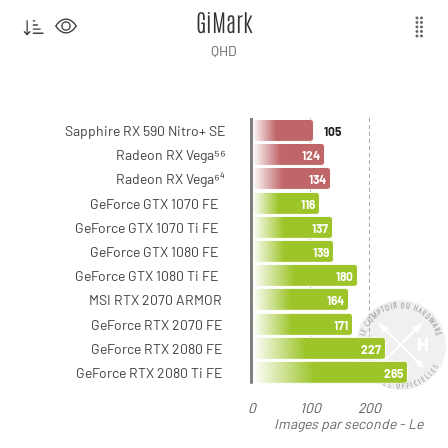
GiMark
QHD
Sapphire RX 590 Nitro+ SE
105
Radeon RX Vega⁵⁶
124
Radeon RX Vega⁶⁴
134
GeForce GTX 1070 FE
116
GeForce GTX 1070 Ti FE
137
GeForce GTX 1080 FE
139
GeForce GTX 1080 Ti FE
180
MSI RTX 2070 ARMOR
164
GeForce RTX 2070 FE
171
GeForce RTX 2080 FE
227
GeForce RTX 2080 Ti FE
265
0
100
200
Images par seconde - Le
plus élevé est le meilleur