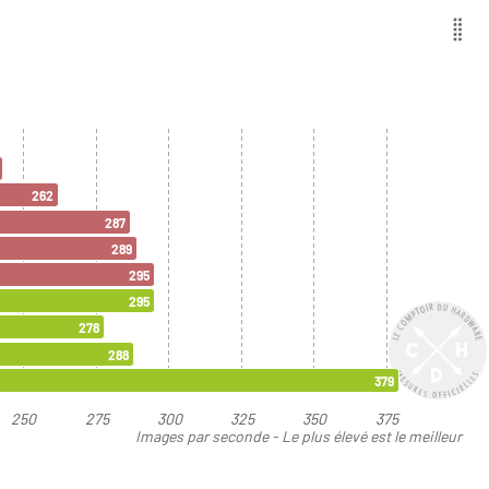
262
287
289
295
295
278
288
379
250
275
300
325
350
375
Images par seconde - Le plus élevé est le meilleur