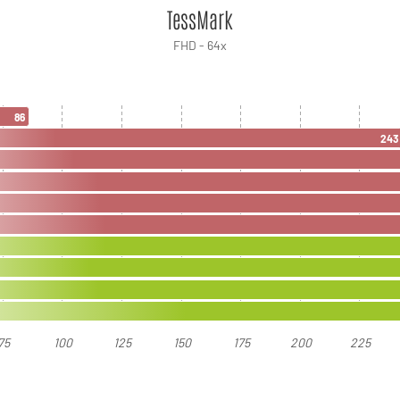
TessMark
FHD - 64x
86
243
75
100
125
150
175
200
225