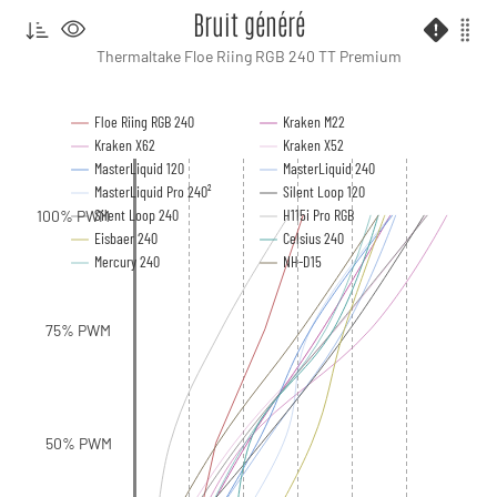
Bruit généré
Thermaltake Floe Riing RGB 240 TT Premium
Floe Riing RGB 240
Kraken M22
Kraken X62
Kraken X52
MasterLiquid 120
MasterLiquid 240
MasterLiquid Pro 240²
Silent Loop 120
Silent Loop 240
H115i Pro RGB
100% PWM
Eisbaer 240
Celsius 240
Mercury 240
NH-D15
75% PWM
50% PWM