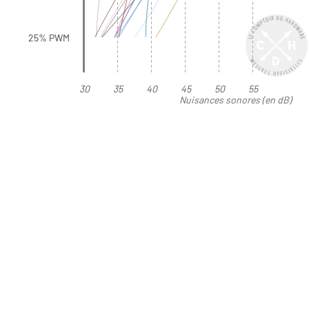
25% PWM
30
35
40
45
50
55
Nuisances sonores (en dB)