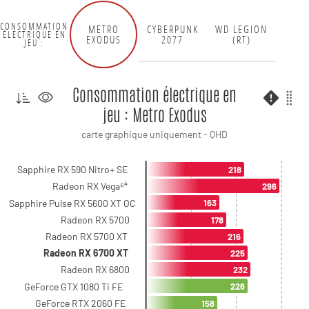
CONSOMMATION
METRO
CYBERPUNK
WD LEGION
ÉLECTRIQUE EN
EXODUS
2077
(RT)
JEU :
Consommation électrique en
jeu : Metro Exodus
carte graphique uniquement - QHD
Sapphire RX 590 Nitro+ SE
218
Radeon RX Vega⁶⁴
296
Sapphire Pulse RX 5600 XT OC
163
Radeon RX 5700
178
Radeon RX 5700 XT
216
Radeon RX 6700 XT
225
Radeon RX 6800
232
GeForce GTX 1080 Ti FE
226
GeForce RTX 2060 FE
158