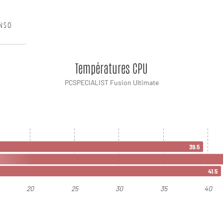
NSO
Températures CPU
PCSPECIALIST Fusion Ultimate
39.5
41.5
20
25
30
35
40