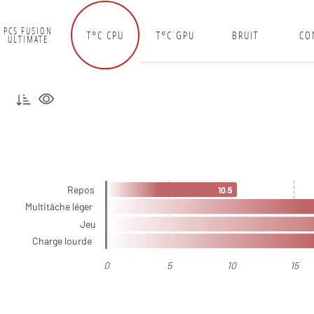
PCS FUSION
T°C CPU
T°C GPU
BRUIT
CO
ULTIMATE
Repos
10.5
Multitâche léger
Jeu
Charge lourde
0
5
10
15