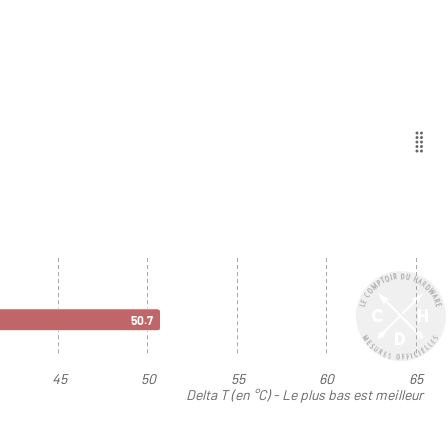
50.7
45
50
55
60
65
Delta T (en °C) - Le plus bas est meilleur