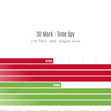
3D Mark : Time Spy
2.16.7113.0 - QHD - Graphic score
8792
9396