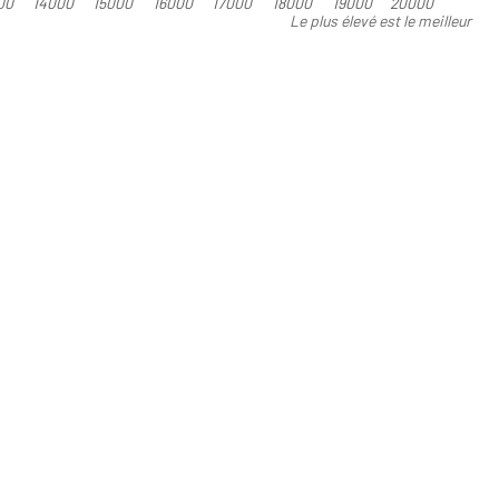
00
14000
15000
16000
17000
18000
19000
20000
Le plus élevé est le meilleur