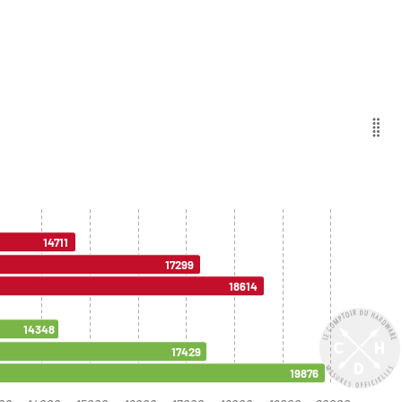
14711
17299
18614
14348
17429
19876