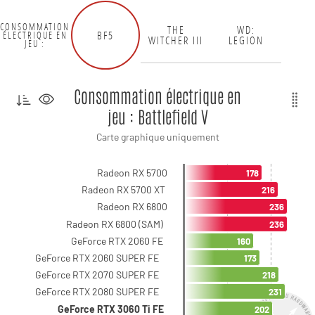
CONSOMMATION
THE
WD:
BF5
ÉLECTRIQUE EN
WITCHER III
LEGION
JEU :
Consommation électrique en
jeu : Battlefield V
Carte graphique uniquement
Radeon RX 5700
178
Radeon RX 5700 XT
216
Radeon RX 6800
236
Radeon RX 6800 (SAM)
236
GeForce RTX 2060 FE
160
GeForce RTX 2060 SUPER FE
173
GeForce RTX 2070 SUPER FE
218
GeForce RTX 2080 SUPER FE
231
GeForce RTX 3060 Ti FE
202