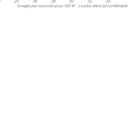
2
24
26
28
30
32
34
Images par seconde pour 100 W - Le plus élevé est préférable