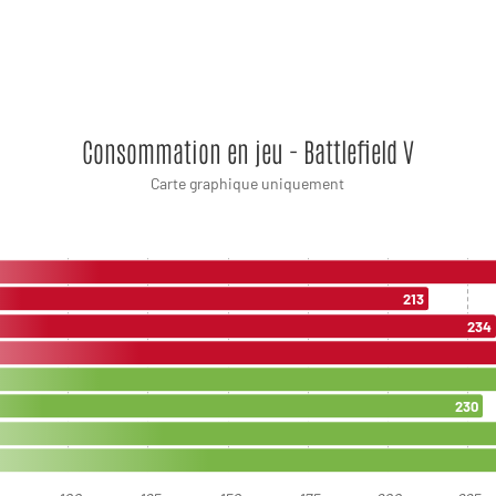
Consommation en jeu - Battlefield V
Carte graphique uniquement
213
234
230