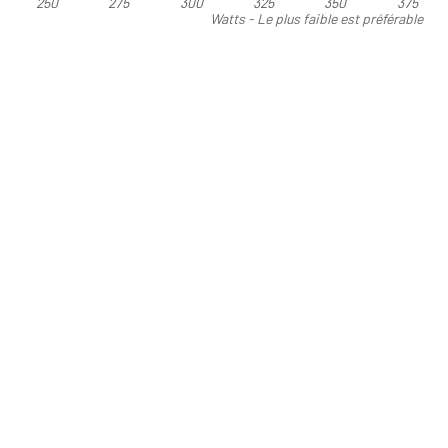
250
275
300
325
350
375
Watts - Le plus faible est préférable