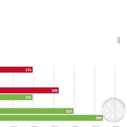
274
306
274
324
360