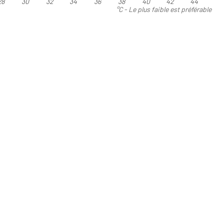
28
30
32
34
36
38
40
42
44
°C - Le plus faible est préférable