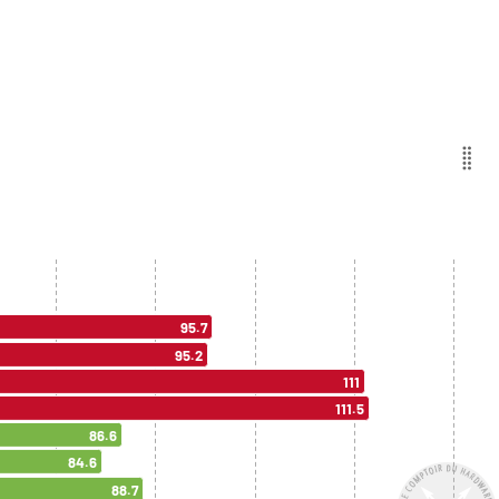
95.7
95.2
111
111.5
86.6
84.6
88.7