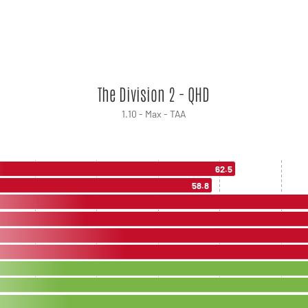
The Division 2 - QHD
1.10 - Max - TAA
62.5
58.8