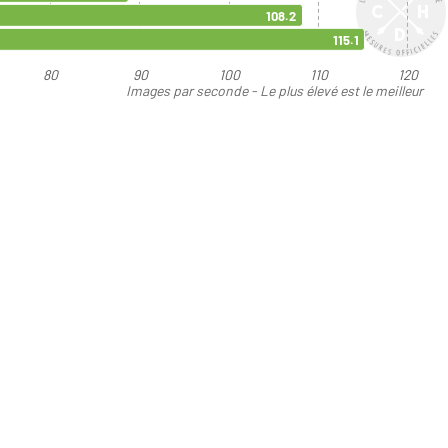
108.2
115.1
80
90
100
110
120
Images par seconde - Le plus élevé est le meilleur