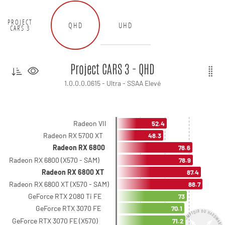
PROJECT
QHD
UHD
CARS 3
Project CARS 3 - QHD
1.0.0.0.0615 - Ultra - SSAA Elevé
Radeon VII
52.4
Radeon RX 5700 XT
48.3
Radeon RX 6800
78.6
Radeon RX 6800 (X570 - SAM)
78.9
Radeon RX 6800 XT
87.4
Radeon RX 6800 XT (X570 - SAM)
88.7
GeForce RTX 2080 Ti FE
73
GeForce RTX 3070 FE
70.1
GeForce RTX 3070 FE (X570)
71.2