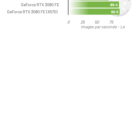
GeForce RTX 3080 FE
89.4
GeForce RTX 3080 FE (X570)
90.5
0
25
50
75
Images par seconde - Le
plus élevé est le meilleur