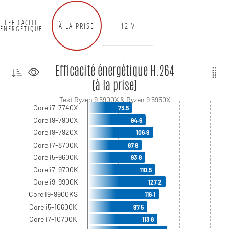
ÉFFICACITÉ
À LA PRISE
12 V
ÉNERGÉTIQUE
Efficacité énergétique H.264
(à la prise)
Test Ryzen 9 5900X & Ryzen 9 5950X
Core i7-7740X
73.5
Core i9-7900X
94.6
Core i9-7920X
106.9
Core i7-8700K
87.9
Core i5-9600K
93.8
Core i7-9700K
110.5
Core i9-9900K
127.2
Core i9-9900KS
116.1
Core i5-10600K
97.5
Core i7-10700K
113.8