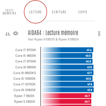
TESTS
LECTURE
ECRITURE
COPIE
MÉMOIRE
AIDA64 : Lecture mémoire
Test Ryzen 9 5900X & Ryzen 9 5950X
Core i7-8700K
47.4
Core i5-9600K
46.5
Core i7-9700K
46.8
Core i9-9900K
47.6
Core i9-9900KS
47.7
Core i5-10600K
46.8
Core i7-10700K
47.8
Core i9-10900K
47.9
Ryzen 7 1800X
45.7
Ryzen 5 2600X
45.7