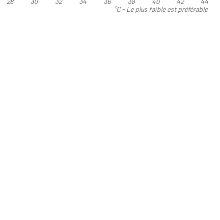
28
30
32
34
36
38
40
42
44
°C - Le plus faible est préférable