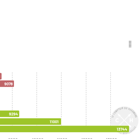
3
9078
9294
11001
13744