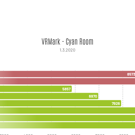
VRMark - Cyan Room
1.3.2020
857
5857
6970
7926