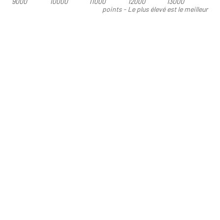
9000
10000
11000
12000
13000
points - Le plus élevé est le meilleur