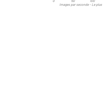
0
50
100
Images par seconde - Le plus
élevé est le meilleur