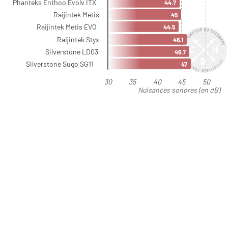
Phanteks Enthoo Evolv ITX
44.7
Raijintek Metis
45
Raijintek Metis EVO
44.5
Raijintek Styx
46.1
Silverstone LD03
46.7
Silverstone Sugo SG11
47
30
35
40
45
50
Nuisances sonores (en dB)