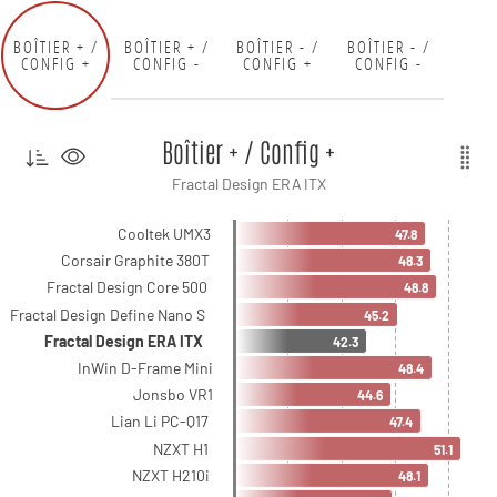
BOÎTIER + /
BOÎTIER + /
BOÎTIER - /
BOÎTIER - /
CONFIG +
CONFIG -
CONFIG +
CONFIG -
Boîtier + / Config +
Fractal Design ERA ITX
Cooltek UMX3
47.8
Corsair Graphite 380T
48.3
Fractal Design Core 500
48.8
Fractal Design Define Nano S
45.2
Fractal Design ERA ITX
42.3
InWin D-Frame Mini
48.4
Jonsbo VR1
44.6
Lian Li PC-Q17
47.4
NZXT H1
51.1
NZXT H210i
48.1