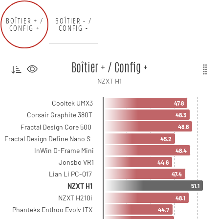
BOÎTIER + /
BOÎTIER - /
CONFIG +
CONFIG -
Boîtier + / Config +
NZXT H1
Cooltek UMX3
47.8
Corsair Graphite 380T
48.3
Fractal Design Core 500
48.8
Fractal Design Define Nano S
45.2
InWin D-Frame Mini
48.4
Jonsbo VR1
44.6
Lian Li PC-Q17
47.4
NZXT H1
51.1
NZXT H210i
48.1
Phanteks Enthoo Evolv ITX
44.7