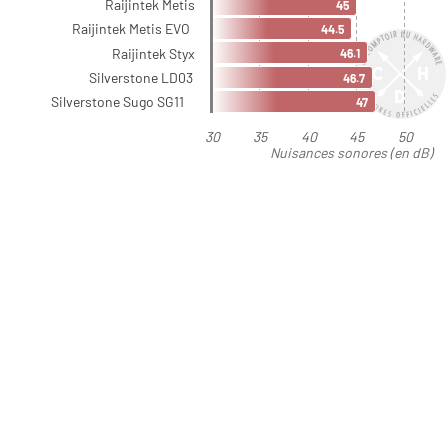
Raijintek Metis
45
Raijintek Metis EVO
44.5
Raijintek Styx
46.1
Silverstone LD03
46.7
Silverstone Sugo SG11
47
30
35
40
45
50
Nuisances sonores (en dB)