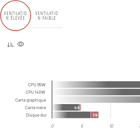
VENTILATIO
VENTILATIO
N ÉLEVÉE
N FAIBLE
CPU 95W
CPU 140W
Carte graphique
Carte mère
4.9
Disque dur
7.9
0
5
10