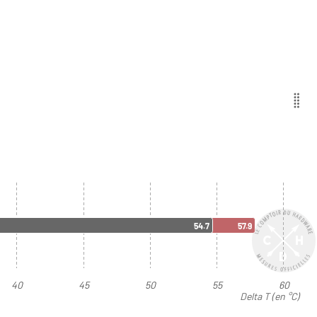
54.7
57.9
40
45
50
55
60
Delta T (en °C)