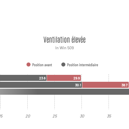
Ventilation élevée
In Win 509
Position avant
Position intermédiaire
23.6
29.9
30.1
38.7
15
20
25
30
35