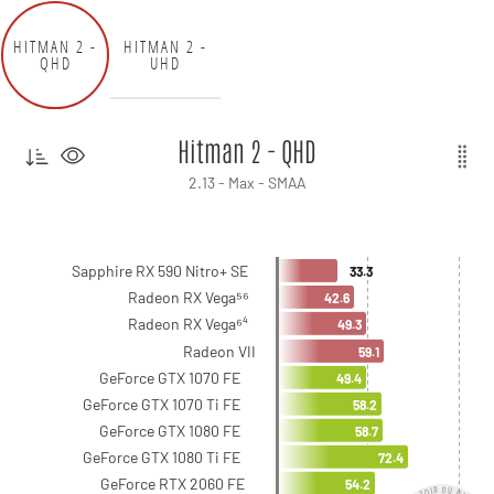
HITMAN 2 -
HITMAN 2 -
QHD
UHD
Hitman 2 - QHD
2.13 - Max - SMAA
Sapphire RX 590 Nitro+ SE
33.3
Radeon RX Vega⁵⁶
42.6
Radeon RX Vega⁶⁴
49.3
Radeon VII
59.1
GeForce GTX 1070 FE
49.4
GeForce GTX 1070 Ti FE
58.2
GeForce GTX 1080 FE
58.7
GeForce GTX 1080 Ti FE
72.4
GeForce RTX 2060 FE
54.2